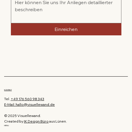
Einreichen
KONTAKT
Tel.
+49 176 560 98 343
E-Mail: hallo@visuellewand.de
© 2025 Visuellewand.
Created by
IK Design Büro
aus Lünen.
MENU