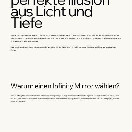
aus Licht und
Tiefe
Unsere Infinity Mirrors verbinden innovative Technologie mit stilvollem Design, um ein visuelles Erlebnis zu schaffen, das die Grenzen der
Realität sprengt. Diese atemberaubenden Spiegel erzeugen durch reflektierende Schichten und LED-Beleuchtung eine endlose Tiefe –
ein wahrer Blickfang für jeden Raum.
Egal, ob als modernes Dekorationsstück oder auffällige Werbefläche: Der Infinity Mirror vereint Funktion und Kunst auf einzigartige
Weise.
Warum einen Infinity Mirror wählen?
Unsere Infinity Mirrors werden individuell nach Ihren Vorgaben gefertigt. Ob minimalistisches Design oder komplexe Muster, wir setzen
Ihre Ideen mit höchster Präzision um. Lassen Sie sich von den unendlichen Möglichkeiten inspirieren und kreieren Sie ein Highlight, das alle
Blicke auf sich zieht.