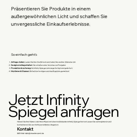
Präsentieren Sie Produkte in einem 
außergewöhnlichen Licht und schaffen Sie 
unvergessliche Einkaufserlebnisse.
So einfach geht’s
Anfrage stellen:
Laden Sie Ihre Grafik hoch und teilen Sie uns Ihre Wünsche mit.
Designvorschlag erhalten:
Sie erhalten eine Vorschau zur Freigabe.
Produktion & Lieferung:
Ihr Infinity Spiegel wird angefertigt und geliefert.
Montieren & Staunen:
Einfach befestigen und das Ergebnis genießen!
Jetzt Infinity
Spiegel anfragen
Heben Sie Ihre Marke oder Ihren Raum mit einem individuellen Infinity Spiegel hervor! Lassen Sie sich inspirieren und
kontaktieren Sie uns für Ihr persönliches Angebot.
Kontakt
📧 E-Mail:
hallo@visuellewand.de