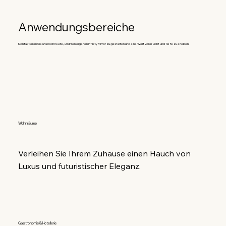
Anwendungsbereiche
Kontaktieren Sie uns noch heute, um Ihren eigenen Infinity Mirror zu gestalten und eine Welt voller Licht und Tiefe zu erleben!
Wohnräume
Verleihen Sie Ihrem Zuhause einen Hauch von 
Luxus und futuristischer Eleganz.
Gastronomie & Hotellerie